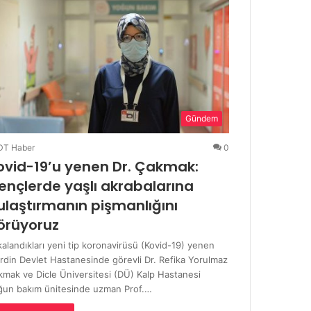
Gündem
DT Haber
0
ovid-19’u yenen Dr. Çakmak:
ençlerde yaşlı akrabalarına
ulaştırmanın pişmanlığını
örüyoruz
alandıkları yeni tip koronavirüsü (Kovid-19) yenen
rdin Devlet Hastanesinde görevli Dr. Refika Yorulmaz
kmak ve Dicle Üniversitesi (DÜ) Kalp Hastanesi
ğun bakım ünitesinde uzman Prof.…