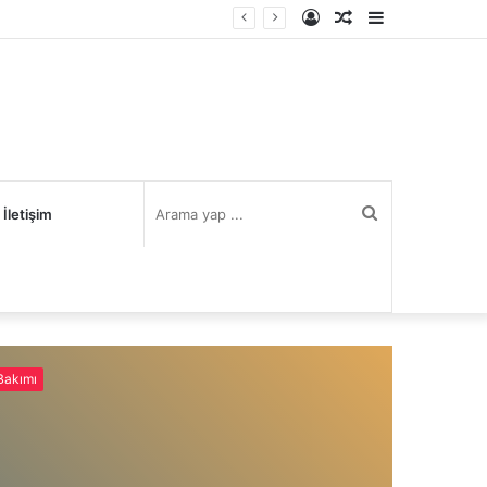
Kayıt
Rastgele
Kenar
Ol
Makale
Bölmesi
Arama
İletişim
yap
...
 Bakımı