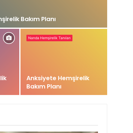
şirelik Bakım Planı
Nanda Hemşirelik Tanıları
lik
Anksiyete Hemşirelik
Bakım Planı