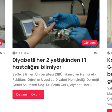
m
Gündem
0
DT Haber
0
Diyabetli her 2 yetişkinden 1’i
K
hastalığını bilmiyor
G
b
Sağlık Bilimleri Üniversitesi (SBÜ) Hamidiye Hemşirelik
Fakültesi Öğretim Üyesi ve Diyabet Hemşireliği Derneği
g
Genel Sekreteri Doç. Dr. Selda Çelik, diyabetli her…
Yak
Ma
Devamını Oku »
Ça
yo