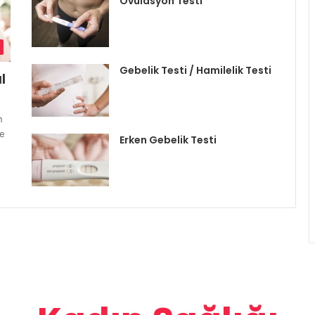
Ovulasyon Testi
Gebelik Testi / Hamilelik Testi
l
n
le
Erken Gebelik Testi