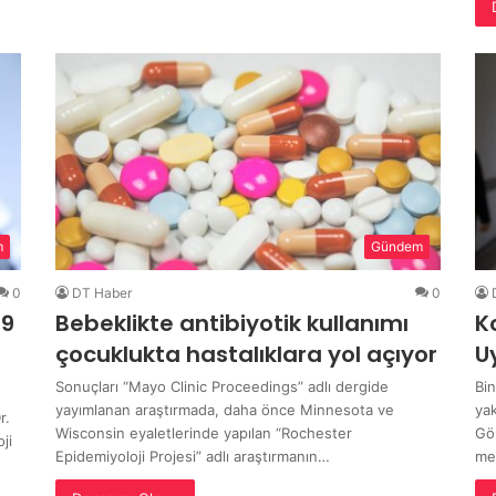
m
Gündem
0
DT Haber
0
19
Bebeklikte antibiyotik kullanımı
K
çocuklukta hastalıklara yol açıyor
U
Sonuçları “Mayo Clinic Proceedings” adlı dergide
Bi
yayımlanan araştırmada, daha önce Minnesota ve
yak
r.
Wisconsin eyaletlerinde yapılan “Rochester
Gö
ji
Epidemiyoloji Projesi” adlı araştırmanın…
me