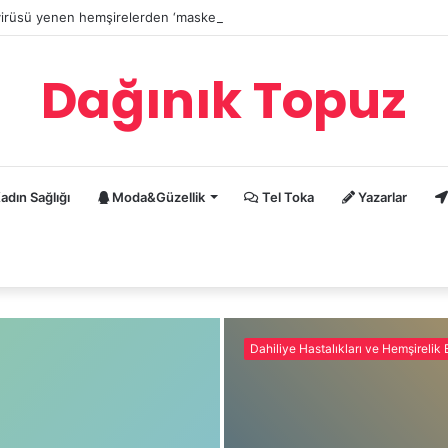
irüsü yenen hemşirelerden ‘maskesiz dolaşmayın’ uyarısı
Dağınık Topuz
adın Sağlığı
Moda&Güzellik
Tel Toka
Yazarlar
Dahiliye Hastalıkları ve Hemşirelik