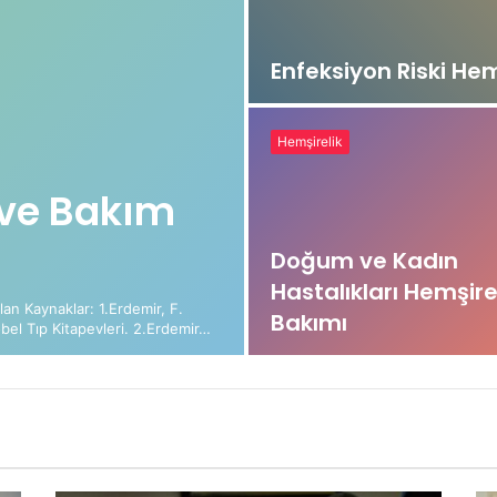
Enfeksiyon Riski Hem
Hemşirelik
 ve Bakım
Doğum ve Kadın
Hastalıkları Hemşire
lan Kaynaklar: 1.Erdemir, F.
Bakımı
obel Tıp Kitapevleri. 2.Erdemir…