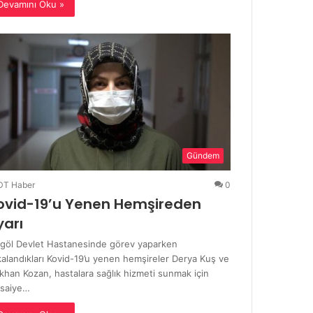
Devamını Oku »
Gündem
DT Haber
0
ovid-19’u Yenen Hemşireden
yarı
ngöl Devlet Hastanesinde görev yaparken
alandıkları Kovid-19’u yenen hemşireler Derya Kuş ve
khan Kozan, hastalara sağlık hizmeti sunmak için
saiye…